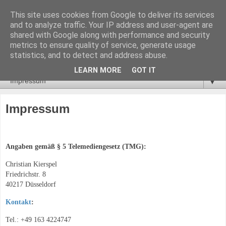
This site uses cookies from Google to deliver its services
Geht nicht? Gibt's nicht!
and to analyze traffic. Your IP address and user-agent are
shared with Google along with performance and security
metrics to ensure quality of service, generate usage
"Alle sagten, das geht nicht! Dann kam einer, der wusste das
statistics, and to detect and address abuse.
nicht, und hat's einfach gemacht." - unbekannter Autor
LEARN MORE
GOT IT
▼
Impressum
Angaben gemäß § 5 Telemediengesetz (TMG):
Christian Kierspel
Friedrichstr. 8
40217 Düsseldorf
Kontakt
:
Tel.: +49 163 4224747