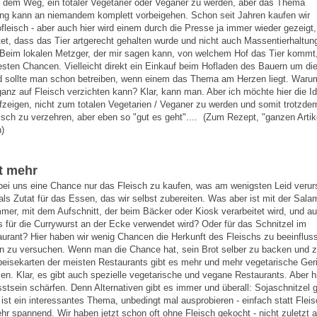
uf dem Weg, ein totaler Vegetarier oder Veganer zu werden, aber das Thema
ng kann an niemandem komplett vorbeigehen. Schon seit Jahren kaufen wir
fleisch - aber auch hier wird einem durch die Presse ja immer wieder gezeigt
tet, dass das Tier artgerecht gehalten wurde und nicht auch Massentierhaltun
d. Beim lokalen Metzger, der mir sagen kann, von welchem Hof das Tier kommt
sten Chancen. Vielleicht direkt ein Einkauf beim Hofladen des Bauern um di
d sollte man schon betreiben, wenn einem das Thema am Herzen liegt. War
 ganz auf Fleisch verzichten kann? Klar, kann man. Aber ich möchte hier die I
ufzeigen, nicht zum totalen Vegetarien / Veganer zu werden und somit trotzde
eisch zu verzehren, aber eben so "gut es geht".... (Zum Rezept, "ganzen Artik
n)
t mehr
bei uns eine Chance nur das Fleisch zu kaufen, was am wenigsten Leid verur
als Zutat für das Essen, das wir selbst zubereiten. Was aber ist mit der Sala
r, mit dem Aufschnitt, der beim Bäcker oder Kiosk verarbeitet wird, und au
für die Currywurst an der Ecke verwendet wird? Oder für das Schnitzel im
rant? Hier haben wir wenig Chancen die Herkunft des Fleischs zu beeinflus
ven zu versuchen. Wenn man die Chance hat, sein Brot selber zu backen und 
Speisekarten der meisten Restaurants gibt es mehr und mehr vegetarische Geri
en. Klar, es gibt auch spezielle vegetarische und vegane Restaurants. Aber hi
tsein schärfen. Denn Alternativen gibt es immer und überall: Sojaschnitzel g
ist ein interessantes Thema, unbedingt mal ausprobieren - einfach statt Flei
r spannend. Wir haben jetzt schon oft ohne Fleisch gekocht - nicht zuletzt 