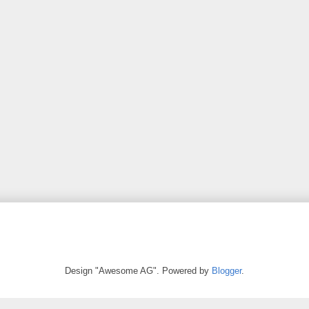
Design "Awesome AG". Powered by
Blogger
.