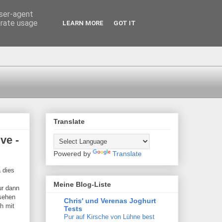
user-agent
erate usage
LEARN MORE
GOT IT
Translate
ve -
Powered by
Translate
 dies
,
Meine Blog-Liste
ur dann
esehen
Chris' und Verenas Joghurt
h mit
Tests
Pur auf Kirsche von Lühne best