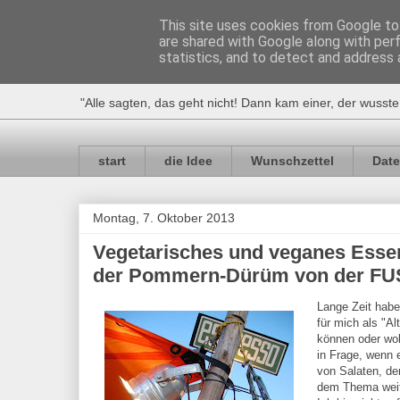
This site uses cookies from Google to 
are shared with Google along with per
Geht nicht? Gibt's 
statistics, and to detect and address 
"Alle sagten, das geht nicht! Dann kam einer, der wusste
start
die Idee
Wunschzettel
Date
Montag, 7. Oktober 2013
Vegetarisches und veganes Essen 
der Pommern-Dürüm von der FU
Lange Zeit habe
für mich als "Al
können oder wol
in Frage, wenn 
von Salaten, de
dem Thema weit