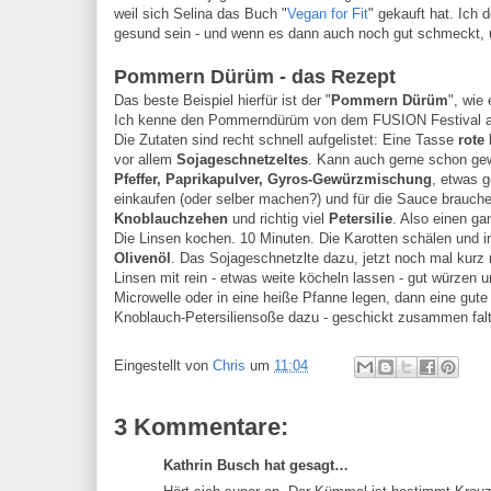
weil sich Selina das Buch "
Vegan for Fit
" gekauft hat. Ich
gesund sein - und wenn es dann auch noch gut schmeckt, 
Pommern Dürüm - das Rezept
Das beste Beispiel hierfür ist der "
Pommern Dürüm
", wie
Ich kenne den Pommerndürüm von dem FUSION Festival an
Die Zutaten sind recht schnell aufgelistet: Eine Tasse
rote 
vor allem
Sojageschnetzeltes
. Kann auch gerne schon gew
Pfeffer, Paprikapulver, Gyros-Gewürzmischung
, etwas 
einkaufen (oder selber machen?) und für die Sauce brauch
Knoblauchzehen
und richtig viel
Petersilie
. Also einen g
Die Linsen kochen. 10 Minuten. Die Karotten schälen und in
Olivenöl
. Das Sojageschnetzlte dazu, jetzt noch mal kurz r
Linsen mit rein - etwas weite köcheln lassen - gut würzen 
Microwelle oder in eine heiße Pfanne legen, dann eine gute P
Knoblauch-Petersiliensoße dazu - geschickt zusammen falten
Eingestellt von
Chris
um
11:04
3 Kommentare:
Kathrin Busch hat gesagt…