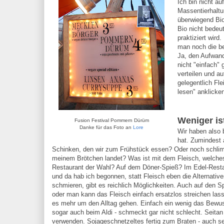
Ich bin nicht a
Massentierhaltu
überwiegend Bio
Bio nicht bedeu
praktiziert wir
man noch die be
Ja, den Aufwan
nicht "einfach"
verteilen und a
gelegentlich Fl
lesen" anklicke
Weniger is
Fusion Festival Pommern Dürüm
Danke für das Foto an
Lore
Wir haben also 
hat. Zumindest 
Schinken, den wir zum Frühstück essen? Oder noch schlimme
meinem Brötchen landet? Was ist mit dem Fleisch, welches 
Restaurant der Wahl? Auf dem Döner-Spieß? Im Edel-Restau
und da hab ich begonnen, statt Fleisch eben die Alternati
schmieren, gibt es reichlich Möglichkeiten. Auch auf den 
oder man kann das Fleisch einfach ersatzlos streichen lass
es mehr um den Alltag gehen. Einfach ein wenig das Bewuss
sogar auch beim Aldi - schmeckt gar nicht schlecht. Seitan 
verwenden. Sojageschnetzeltes fertig zum Braten - auch seh