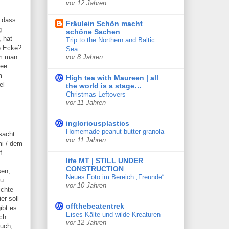
vor 12 Jahren
, dass
Fräulein Schön macht
g
schöne Sachen
, hat
Trip to the Northern and Baltic
e Ecke?
Sea
um man
vor 8 Jahren
dee
m
High tea with Maureen | all
el
the world is a stage…
Christmas Leftovers
vor 11 Jahren
ingloriousplastics
Homemade peanut butter granola
sacht
vor 11 Jahren
mi / dem
f
life MT | STILL UNDER
CONSTRUCTION
sen,
Neues Foto im Bereich „Freunde“
zu
vor 10 Jahren
chte -
er soll
offthebeatentrek
ibt es
Eises Kälte und wilde Kreaturen
sch
vor 12 Jahren
auch,