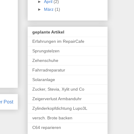
r
►
April
(2)
►
März
(1)
geplante Artikel
Erfahrungen im RepairCafe
Sprungstelzen
Zehenschuhe
Fahrradreparatur
Solaranlage
Zucker, Stevia, Xylit und Co
Zeigerverlust Armbanduhr
er Post
Zylinderkopfdichtung Lupo3L
versch. Brote backen
C64 reparieren