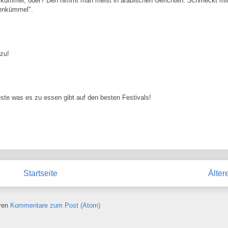
uzkümmel, oder? Den nimmt man meist in arabischen Gerichten. Schmeckt mi
genkümmel".
azu!
ste was es zu essen gibt auf den besten Festivals!
Startseite
Älter
ren
Kommentare zum Post (Atom)