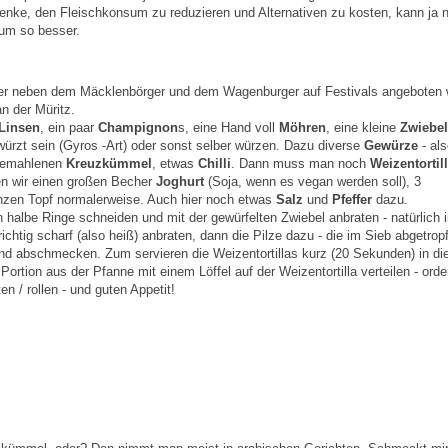
 denke, den Fleischkonsum zu reduzieren und Alternativen zu kosten, kann ja 
um so besser.
 er neben dem Mäcklenbörger und dem Wagenburger auf Festivals angeboten 
 der Müritz.
Linsen
, ein paar
Champignon
s, eine Hand voll
Möhren
, eine kleine
Zwiebel
ürzt sein (Gyros -Art) oder sonst selber würzen. Dazu diverse
Gewürze
- al
gemahlenen
Kreuzkümmel
, etwas
Chilli
. Dann muss man noch
Weizentortil
en wir einen großen Becher
Joghurt
(Soja, wenn es vegan werden soll), 3
anzen Topf normalerweise. Auch hier noch etwas
Salz
und
Pfeffer
dazu.
 halbe Ringe schneiden und mit der gewürfelten Zwiebel anbraten - natürlich 
ichtig scharf (also heiß) anbraten, dann die Pilze dazu - die im Sieb abgetrop
und abschmecken. Zum servieren die Weizentortillas kurz (20 Sekunden) in di
ortion aus der Pfanne mit einem Löffel auf der Weizentortilla verteilen - orde
 / rollen - und guten Appetit!