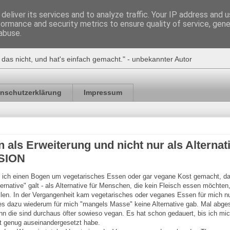
deliver its services and to analyze traffic. Your IP address and 
formance and security metrics to ensure quality of service, gen
nicht!
abuse.
 das nicht, und hat's einfach gemacht." - unbekannter Autor
nschutzerklärung
Impressum
als Erweiterung und nicht nur als Alternati
SION
 ich einen Bogen um vegetarisches Essen oder gar vegane Kost gemacht, da
ternative" galt - als Alternative für Menschen, die kein Fleisch essen möchten
len. In der Vergangenheit kam vegetarisches oder veganes Essen für mich n
es dazu wiederum für mich "mangels Masse" keine Alternative gab. Mal abg
nn die sind durchaus öfter sowieso vegan. Es hat schon gedauert, bis ich mic
 genug auseinandergesetzt habe.