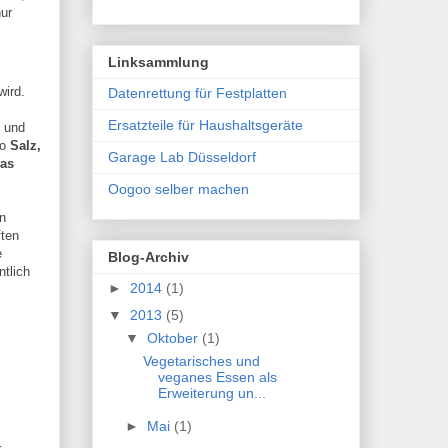
nur
Linksammlung
wird.
Datenrettung für Festplatten
Ersatzteile für Haushaltsgeräte
und
so
Salz,
Garage Lab Düsseldorf
las
Oogoo selber machen
in
ften
e
Blog-Archiv
ntlich
►
2014
(1)
▼
2013
(5)
▼
Oktober
(1)
Vegetarisches und
veganes Essen als
Erweiterung un...
►
Mai
(1)