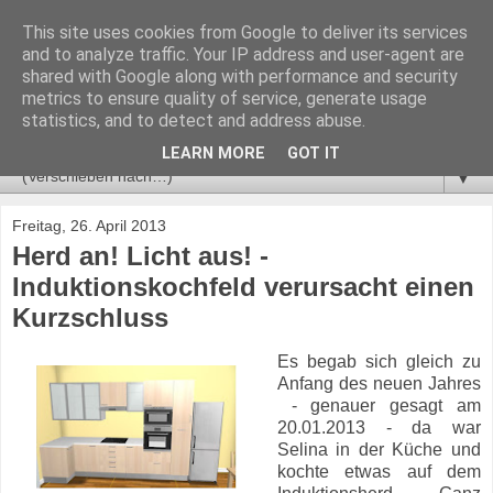
This site uses cookies from Google to deliver its services
Geht nicht? Gibt's nicht!
and to analyze traffic. Your IP address and user-agent are
shared with Google along with performance and security
metrics to ensure quality of service, generate usage
"Alle sagten, das geht nicht! Dann kam einer, der wusste das
statistics, and to detect and address abuse.
nicht, und hat's einfach gemacht." - unbekannter Autor
LEARN MORE
GOT IT
▼
Freitag, 26. April 2013
Herd an! Licht aus! -
Induktionskochfeld verursacht einen
Kurzschluss
Es begab sich gleich zu
Anfang des neuen Jahres
- genauer gesagt am
20.01.2013 - da war
Selina in der Küche und
kochte etwas auf dem