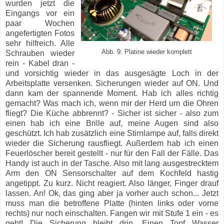
wurden jetzt die
Eingangs vor ein
paar Wochen
angefertigten Fotos
sehr hilfreich. Alle
Abb. 9: Platine wieder komplett
Schrauben wieder
rein - Kabel dran -
und vorsichtig wieder in das ausgesägte Loch in der
Arbeitsplatte versenken. Sicherungen wieder auf ON. Und
dann kam der spannende Moment. Hab ich alles richtig
gemacht? Was mach ich, wenn mir der Herd um die Ohren
fliegt? Die Küche abbrennt? - Sicher ist sicher - also zum
einen hab ich eine Brille auf, meine Augen sind also
geschützt. Ich hab zusätzlich eine Stirnlampe auf, falls direkt
wieder die Sicherung rausfliegt. Außerdem hab ich einen
Feuerlöscher bereit gestellt - nur für den Fall der Fälle. Das
Handy ist auch in der Tasche. Also mit lang ausgestrecktem
Arm den ON Sensorschalter auf dem Kochfeld hastig
angetippt. Zu kurz. Nicht reagiert. Also länger, Finger drauf
lassen. An! Ok, das ging aber ja vorher auch schon... Jetzt
muss man die betroffene Platte (hinten links oder vorne
rechts) nur noch einschalten. Fangen wir mit Stufe 1 ein - es
geht! Die Sicherung bleibt drin. Einen Topf Wasser