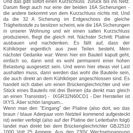
Und das gibt sofort einen Kurzschluss zurück bis ins Netz.
Darum fliegt auch nur eine der beiden 16A Sicherungen -
die andere bekommt von dem Kurzschluss nichts mit. Und
da die 32 A Sicherung im Erdgeschoss die gleiche
Trägheitsstufe zu besitzen scheint, wie die 16A Sicherungen
in unserer Wohnung und wir einen satten Kurzschluss
produzieren, fliegt die gleich mit. Nächster Schritt: Platine
ausbauen und nachdenken. Es fällt auf, dass der
Kühlkörper eigentlich aus zwei Teilen besteht. Mein
nächster Gedanke war: Wenn hier ein Bauteil kaputt geht,
einfach so, dann wird es wohl permanent einer hohen
Belastung ausgesetzt sein. Und wenn hier etwas viel Last
aushalten muss, dann werden das wohl die Bauteile sein,
die auch direkt an dem Kühlkörper angeschlossen sind. Es
handelt sich dabei um einen Brückengleichrichter und vier
Stück eines Bauteils mit drei Beinen (da denkt man gleich
an einen Transistor) - IXGR32N60CD1 - Der Hersteller ist
IXYS. Aber schön langsam...
Wenn man den "Eingang" der Platine (also dort, wo das
braun / blaue Aderpaar vom Netzteil kommend aufgesteckt
ist) weiter verfolgt (also auf der Platine der Leiterbahn folgt)
landet man direkt bei dem Brückengleichrichter GBJ2510
1000 Volt 25 Ampere. Aus den 230V Wechselspannung