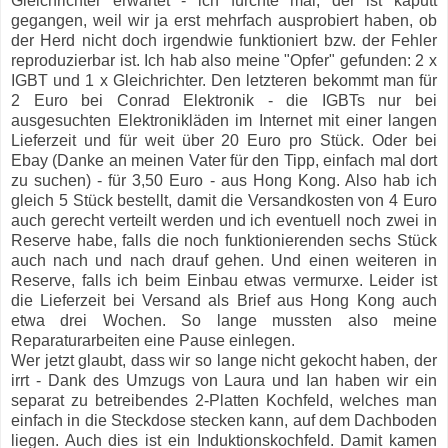
Gleichrichter erwartet - ich fürchte mal, der ist kaputt
gegangen, weil wir ja erst mehrfach ausprobiert haben, ob
der Herd nicht doch irgendwie funktioniert
bzw. der Fehler
reproduzierbar ist.
Ich hab also meine "Opfer" gefunden: 2 x
IGBT und 1 x Gleichrichter. Den letzteren bekommt man für
2 Euro bei Conrad Elektronik - die IGBTs nur bei
ausgesuchten Elektronikläden im Internet mit einer langen
Lieferzeit und für weit über 20 Euro pro Stück. Oder bei
Ebay (Danke an meinen Vater für den Tipp, einfach mal dort
zu suchen) - für 3,50 Euro - aus Hong Kong. Also hab ich
gleich 5 Stück bestellt, damit die Versandkosten von 4 Euro
auch gerecht verteilt werden und ich eventuell noch zwei in
Reserve habe, falls die noch funktionierenden sechs Stück
auch nach und nach drauf gehen. Und einen weiteren in
Reserve, falls ich beim Einbau etwas vermurxe. Leider ist
die Lieferzeit bei Versand als Brief aus Hong Kong auch
etwa drei Wochen. So lange mussten also meine
Reparaturarbeiten eine Pause einlegen.
Wer jetzt glaubt, dass wir so lange nicht gekocht haben, der
irrt - Dank des Umzugs von Laura und Ian haben wir ein
separat zu betreibendes 2-Platten Kochfeld, welches man
einfach in die Steckdose stecken kann, auf dem Dachboden
liegen. Auch dies ist ein Induktionskochfeld. Damit kamen