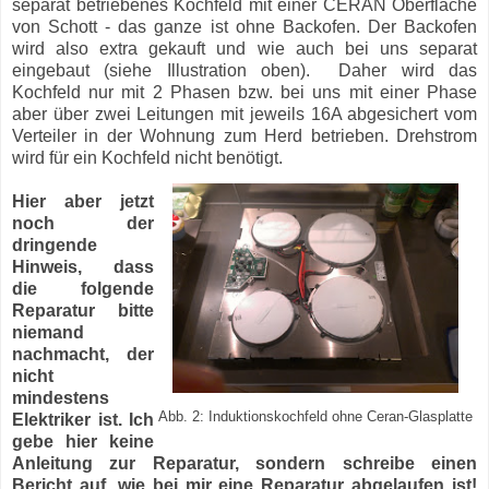
separat betriebenes Kochfeld mit einer CERAN Oberfläche
von Schott - das ganze ist ohne Backofen. Der Backofen
wird also extra gekauft und wie auch bei uns separat
eingebaut (siehe Illustration oben). Daher wird das
Kochfeld nur mit 2 Phasen bzw. bei uns mit einer Phase
aber über zwei Leitungen mit jeweils 16A abgesichert vom
Verteiler in der Wohnung zum Herd betrieben. Drehstrom
wird für ein Kochfeld nicht benötigt.
Hier aber jetzt
noch der
dringende
Hinweis, dass
die folgende
Reparatur bitte
niemand
nachmacht, der
nicht
mindestens
Abb. 2: Induktionskochfeld ohne Ceran-Glasplatte
Elektriker ist. Ich
gebe hier keine
Anleitung zur Reparatur, sondern schreibe einen
Bericht auf, wie bei mir eine Reparatur abgelaufen ist!