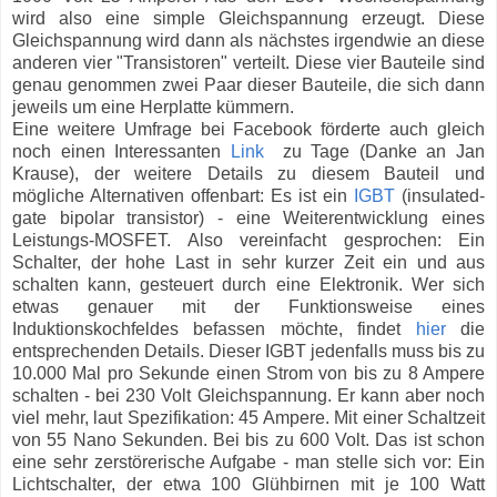
wird also eine simple Gleichspannung erzeugt. Diese
Gleichspannung wird dann als nächstes irgendwie an diese
anderen vier "Transistoren" verteilt. Diese vier Bauteile sind
genau genommen zwei Paar dieser
Bauteile, die sich dann
jeweils um eine Herplatte kümmern.
Eine weitere Umfrage bei Facebook förderte auch gleich
noch einen Interessanten
Link
zu Tage
(Danke an Jan
Krause)
, der weitere Details zu diesem Bauteil und
mögliche Alternativen offenbart: Es ist ein
IGBT
(
insulated-
gate bipolar transistor) - eine Weiterentwicklung eines
Leistungs-MOSFET. Also vereinfacht gesprochen: Ein
Schalter, der hohe Last in sehr kurzer Zeit ein und aus
schalten kann, gesteuert durch eine Elektronik. Wer sich
etwas genauer mit der Funktionsweise eines
Induktionskochfeldes befassen möchte, findet
hier
die
entsprechenden Details. Dieser IGBT jedenfalls muss bis zu
10.000 Mal pro Sekunde einen Strom von bis zu 8 Ampere
schalten - bei 230 Volt Gleichspannung. Er kann aber noch
viel mehr, laut Spezifikation: 45 Ampere. Mit einer Schaltzeit
von 55 Nano Sekunden. Bei bis zu 600 Volt. Das ist schon
eine sehr zerstörerische Aufgabe - man stelle sich vor: Ein
Lichtschalter, der etwa 100 Glühbirnen mit je 100 Watt