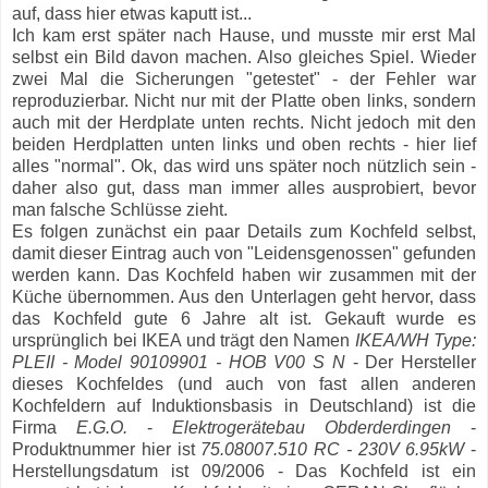
auf, dass hier etwas kaputt ist...
Ich kam erst später nach Hause, und musste mir erst Mal
selbst ein Bild davon machen. Also gleiches Spiel. Wieder
zwei Mal die Sicherungen "getestet" - der Fehler war
reproduzierbar. Nicht nur mit der Platte oben links, sondern
auch mit der Herdplate unten rechts. Nicht jedoch mit den
beiden Herdplatten unten links und oben rechts - hier lief
alles "normal". Ok, das wird uns später noch nützlich sein -
daher also gut, dass man immer alles ausprobiert, bevor
man falsche Schlüsse zieht.
Es folgen zunächst ein paar Details zum Kochfeld selbst,
damit dieser Eintrag auch von "Leidensgenossen" gefunden
werden kann. Das Kochfeld haben wir zusammen mit der
Küche übernommen. Aus den Unterlagen geht hervor, dass
das Kochfeld gute 6 Jahre alt ist. Gekauft wurde es
ursprünglich bei IKEA und trägt den Namen
IKEA/WH Type:
PLEII - Model 90109901 - HOB V00 S N
- Der Hersteller
dieses Kochfeldes (und auch von fast allen anderen
Kochfeldern auf Induktionsbasis in Deutschland) ist die
Firma
E.G.O.
-
Elektrogerätebau Obderderdingen
-
Produktnummer hier ist
75.08007.510 RC - 230V 6.95kW
-
Herstellungsdatum ist 09/2006 - Das Kochfeld ist ein