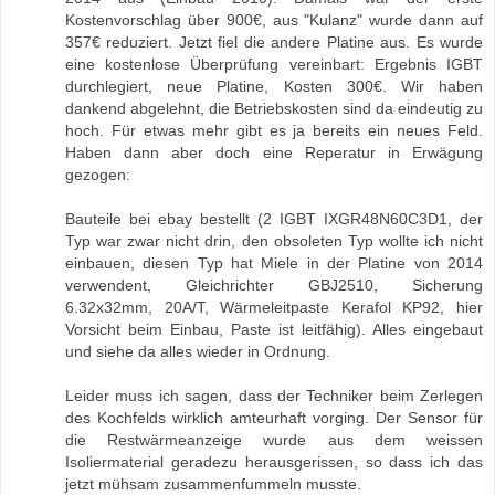
Kostenvorschlag über 900€, aus "Kulanz" wurde dann auf
357€ reduziert. Jetzt fiel die andere Platine aus. Es wurde
eine kostenlose Überprüfung vereinbart: Ergebnis IGBT
durchlegiert, neue Platine, Kosten 300€. Wir haben
dankend abgelehnt, die Betriebskosten sind da eindeutig zu
hoch. Für etwas mehr gibt es ja bereits ein neues Feld.
Haben dann aber doch eine Reperatur in Erwägung
gezogen:
Bauteile bei ebay bestellt (2 IGBT IXGR48N60C3D1, der
Typ war zwar nicht drin, den obsoleten Typ wollte ich nicht
einbauen, diesen Typ hat Miele in der Platine von 2014
verwendent, Gleichrichter GBJ2510, Sicherung
6.32x32mm, 20A/T, Wärmeleitpaste Kerafol KP92, hier
Vorsicht beim Einbau, Paste ist leitfähig). Alles eingebaut
und siehe da alles wieder in Ordnung.
Leider muss ich sagen, dass der Techniker beim Zerlegen
des Kochfelds wirklich amteurhaft vorging. Der Sensor für
die Restwärmeanzeige wurde aus dem weissen
Isoliermaterial geradezu herausgerissen, so dass ich das
jetzt mühsam zusammenfummeln musste.