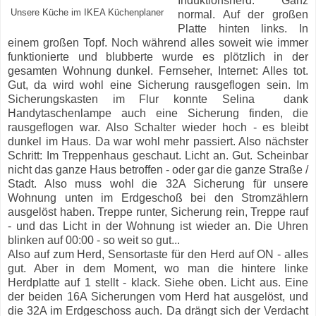
Induktionsherd. Ganz
Unsere Küche im IKEA Küchenplaner
normal. Auf der großen
Platte hinten links. In
einem großen Topf. Noch während alles soweit wie immer
funktionierte und blubberte wurde es plötzlich in der
gesamten Wohnung dunkel. Fernseher, Internet: Alles tot.
Gut, da wird wohl eine Sicherung rausgeflogen sein. Im
Sicherungskasten im Flur konnte Selina dank
Handytaschenlampe auch eine Sicherung finden, die
rausgeflogen war. Also Schalter wieder hoch - es bleibt
dunkel im Haus. Da war wohl mehr passiert. Also nächster
Schritt: Im Treppenhaus geschaut. Licht an. Gut. Scheinbar
nicht das ganze Haus betroffen - oder gar die ganze Straße /
Stadt. Also muss wohl die 32A Sicherung für unsere
Wohnung unten im Erdgeschoß bei den Stromzählern
ausgelöst haben. Treppe runter, Sicherung rein, Treppe rauf
- und das Licht in der Wohnung ist wieder an. Die Uhren
blinken auf 00:00 - so weit so gut...
Also auf zum Herd, Sensortaste für den Herd auf ON - alles
gut. Aber in dem Moment, wo man die hintere linke
Herdplatte auf 1 stellt - klack. Siehe oben. Licht aus. Eine
der beiden 16A Sicherungen vom Herd hat ausgelöst, und
die 32A im Erdgeschoss auch. Da drängt sich der Verdacht