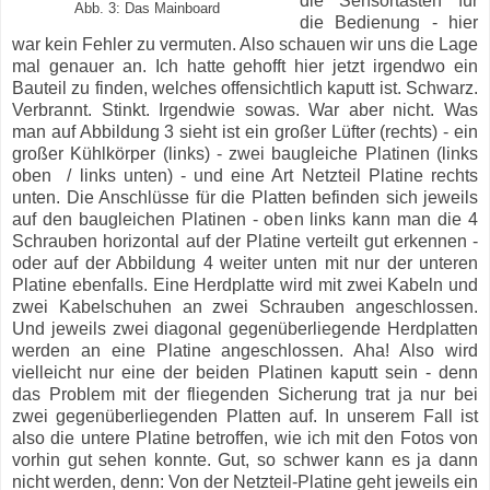
die Sensortasten für
Abb. 3: Das Mainboard
die Bedienung - hier
war kein Fehler zu vermuten. Also schauen wir uns die Lage
mal genauer an. Ich hatte gehofft hier jetzt irgendwo ein
Bauteil zu finden, welches offensichtlich kaputt ist. Schwarz.
Verbrannt. Stinkt. Irgendwie sowas. War aber nicht. Was
man auf Abbildung 3 sieht ist ein großer Lüfter (rechts) - ein
großer Kühlkörper (links) - zwei baugleiche Platinen (links
oben / links unten) - und eine Art Netzteil Platine rechts
unten. Die Anschlüsse für die Platten befinden sich jeweils
auf den baugleichen Platinen - oben links kann man die 4
Schrauben horizontal auf der Platine verteilt gut erkennen -
oder auf der Abbildung 4 weiter unten mit nur der unteren
Platine ebenfalls. Eine Herdplatte wird mit zwei Kabeln und
zwei Kabelschuhen an zwei Schrauben angeschlossen.
Und jeweils zwei diagonal gegenüberliegende Herdplatten
werden an eine Platine angeschlossen. Aha! Also wird
vielleicht nur eine der beiden Platinen kaputt sein - denn
das Problem mit der fliegenden Sicherung trat ja nur bei
zwei gegenüberliegenden Platten auf. In unserem Fall ist
also die untere Platine betroffen, wie ich mit den Fotos von
vorhin gut sehen konnte. Gut, so schwer kann es ja dann
nicht werden, denn: Von der Netzteil-Platine geht jeweils ein