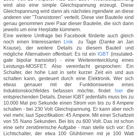
wird also eine simple Gleichspannung erzeugt. Diese
Gleichspannung wird dann als nächstes irgendwie an diese
anderen vier "Transistoren" verteilt. Diese vier Bauteile sind
genau genommen zwei Paar dieser
Bauteile, die sich dann
jeweils um eine Herplatte kümmern.
Eine weitere Umfrage bei Facebook förderte auch gleich
noch einen Interessanten
Link
zu Tage
(Danke an Jan
Krause)
, der weitere Details zu diesem Bauteil und
mögliche Alternativen offenbart: Es ist ein
IGBT
(
insulated-
gate bipolar transistor) - eine Weiterentwicklung eines
Leistungs-MOSFET. Also vereinfacht gesprochen: Ein
Schalter, der hohe Last in sehr kurzer Zeit ein und aus
schalten kann, gesteuert durch eine Elektronik. Wer sich
etwas genauer mit der Funktionsweise eines
Induktionskochfeldes befassen möchte, findet
hier
die
entsprechenden Details. Dieser IGBT jedenfalls muss bis zu
10.000 Mal pro Sekunde einen Strom von bis zu 8 Ampere
schalten - bei 230 Volt Gleichspannung. Er kann aber noch
viel mehr, laut Spezifikation: 45 Ampere. Mit einer Schaltzeit
von 55 Nano Sekunden. Bei bis zu 600 Volt. Das ist schon
eine sehr zerstörerische Aufgabe - man stelle sich vor: Ein
Lichtschalter, der etwa 100 Glühbirnen mit je 100 Watt