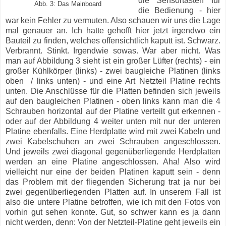
die Sensortasten für
Abb. 3: Das Mainboard
die Bedienung - hier
war kein Fehler zu vermuten. Also schauen wir uns die Lage
mal genauer an. Ich hatte gehofft hier jetzt irgendwo ein
Bauteil zu finden, welches offensichtlich kaputt ist. Schwarz.
Verbrannt. Stinkt. Irgendwie sowas. War aber nicht. Was
man auf Abbildung 3 sieht ist ein großer Lüfter (rechts) - ein
großer Kühlkörper (links) - zwei baugleiche Platinen (links
oben / links unten) - und eine Art Netzteil Platine rechts
unten. Die Anschlüsse für die Platten befinden sich jeweils
auf den baugleichen Platinen - oben links kann man die 4
Schrauben horizontal auf der Platine verteilt gut erkennen -
oder auf der Abbildung 4 weiter unten mit nur der unteren
Platine ebenfalls. Eine Herdplatte wird mit zwei Kabeln und
zwei Kabelschuhen an zwei Schrauben angeschlossen.
Und jeweils zwei diagonal gegenüberliegende Herdplatten
werden an eine Platine angeschlossen. Aha! Also wird
vielleicht nur eine der beiden Platinen kaputt sein - denn
das Problem mit der fliegenden Sicherung trat ja nur bei
zwei gegenüberliegenden Platten auf. In unserem Fall ist
also die untere Platine betroffen, wie ich mit den Fotos von
vorhin gut sehen konnte. Gut, so schwer kann es ja dann
nicht werden, denn: Von der Netzteil-Platine geht jeweils ein