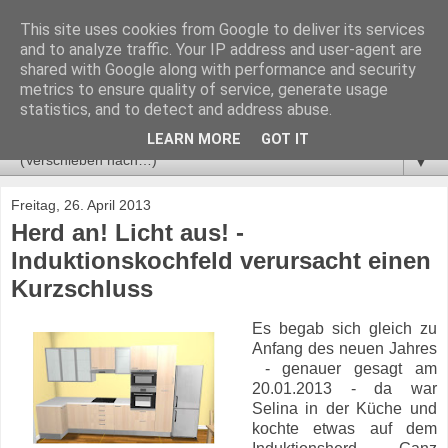
This site uses cookies from Google to deliver its services
Geht nicht? Gibt's nicht!
and to analyze traffic. Your IP address and user-agent are
shared with Google along with performance and security
metrics to ensure quality of service, generate usage
"Alle sagten, das geht nicht! Dann kam einer, der wusste das
statistics, and to detect and address abuse.
nicht, und hat's einfach gemacht." - unbekannter Autor
LEARN MORE
GOT IT
▼
Freitag, 26. April 2013
Herd an! Licht aus! -
Induktionskochfeld verursacht einen
Kurzschluss
Es begab sich gleich zu
Anfang des neuen Jahres
- genauer gesagt am
20.01.2013 - da war
Selina in der Küche und
kochte etwas auf dem