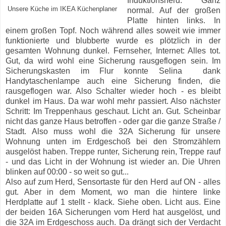
Induktionsherd. Ganz
Unsere Küche im IKEA Küchenplaner
normal. Auf der großen
Platte hinten links. In
einem großen Topf. Noch während alles soweit wie immer
funktionierte und blubberte wurde es plötzlich in der
gesamten Wohnung dunkel. Fernseher, Internet: Alles tot.
Gut, da wird wohl eine Sicherung rausgeflogen sein. Im
Sicherungskasten im Flur konnte Selina dank
Handytaschenlampe auch eine Sicherung finden, die
rausgeflogen war. Also Schalter wieder hoch - es bleibt
dunkel im Haus. Da war wohl mehr passiert. Also nächster
Schritt: Im Treppenhaus geschaut. Licht an. Gut. Scheinbar
nicht das ganze Haus betroffen - oder gar die ganze Straße /
Stadt. Also muss wohl die 32A Sicherung für unsere
Wohnung unten im Erdgeschoß bei den Stromzählern
ausgelöst haben. Treppe runter, Sicherung rein, Treppe rauf
- und das Licht in der Wohnung ist wieder an. Die Uhren
blinken auf 00:00 - so weit so gut...
Also auf zum Herd, Sensortaste für den Herd auf ON - alles
gut. Aber in dem Moment, wo man die hintere linke
Herdplatte auf 1 stellt - klack. Siehe oben. Licht aus. Eine
der beiden 16A Sicherungen vom Herd hat ausgelöst, und
die 32A im Erdgeschoss auch. Da drängt sich der Verdacht