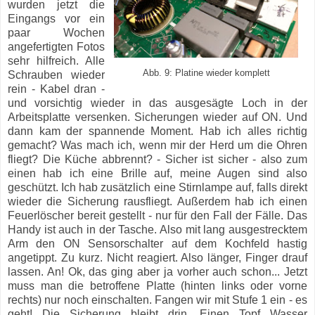
wurden jetzt die
Eingangs vor ein
paar Wochen
angefertigten Fotos
sehr hilfreich. Alle
Abb. 9: Platine wieder komplett
Schrauben wieder
rein - Kabel dran -
und vorsichtig wieder in das ausgesägte Loch in der
Arbeitsplatte versenken. Sicherungen wieder auf ON. Und
dann kam der spannende Moment. Hab ich alles richtig
gemacht? Was mach ich, wenn mir der Herd um die Ohren
fliegt? Die Küche abbrennt? - Sicher ist sicher - also zum
einen hab ich eine Brille auf, meine Augen sind also
geschützt. Ich hab zusätzlich eine Stirnlampe auf, falls direkt
wieder die Sicherung rausfliegt. Außerdem hab ich einen
Feuerlöscher bereit gestellt - nur für den Fall der Fälle. Das
Handy ist auch in der Tasche. Also mit lang ausgestrecktem
Arm den ON Sensorschalter auf dem Kochfeld hastig
angetippt. Zu kurz. Nicht reagiert. Also länger, Finger drauf
lassen. An! Ok, das ging aber ja vorher auch schon... Jetzt
muss man die betroffene Platte (hinten links oder vorne
rechts) nur noch einschalten. Fangen wir mit Stufe 1 ein - es
geht! Die Sicherung bleibt drin. Einen Topf Wasser