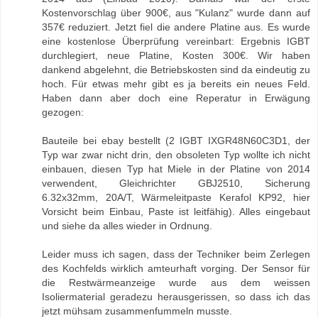
Kostenvorschlag über 900€, aus "Kulanz" wurde dann auf
357€ reduziert. Jetzt fiel die andere Platine aus. Es wurde
eine kostenlose Überprüfung vereinbart: Ergebnis IGBT
durchlegiert, neue Platine, Kosten 300€. Wir haben
dankend abgelehnt, die Betriebskosten sind da eindeutig zu
hoch. Für etwas mehr gibt es ja bereits ein neues Feld.
Haben dann aber doch eine Reperatur in Erwägung
gezogen:
Bauteile bei ebay bestellt (2 IGBT IXGR48N60C3D1, der
Typ war zwar nicht drin, den obsoleten Typ wollte ich nicht
einbauen, diesen Typ hat Miele in der Platine von 2014
verwendent, Gleichrichter GBJ2510, Sicherung
6.32x32mm, 20A/T, Wärmeleitpaste Kerafol KP92, hier
Vorsicht beim Einbau, Paste ist leitfähig). Alles eingebaut
und siehe da alles wieder in Ordnung.
Leider muss ich sagen, dass der Techniker beim Zerlegen
des Kochfelds wirklich amteurhaft vorging. Der Sensor für
die Restwärmeanzeige wurde aus dem weissen
Isoliermaterial geradezu herausgerissen, so dass ich das
jetzt mühsam zusammenfummeln musste.