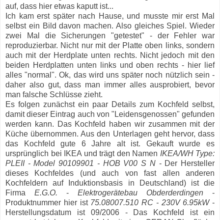
auf, dass hier etwas kaputt ist...
Ich kam erst später nach Hause, und musste mir erst Mal
selbst ein Bild davon machen. Also gleiches Spiel. Wieder
zwei Mal die Sicherungen "getestet" - der Fehler war
reproduzierbar. Nicht nur mit der Platte oben links, sondern
auch mit der Herdplate unten rechts. Nicht jedoch mit den
beiden Herdplatten unten links und oben rechts - hier lief
alles "normal". Ok, das wird uns später noch nützlich sein -
daher also gut, dass man immer alles ausprobiert, bevor
man falsche Schlüsse zieht.
Es folgen zunächst ein paar Details zum Kochfeld selbst,
damit dieser Eintrag auch von "Leidensgenossen" gefunden
werden kann. Das Kochfeld haben wir zusammen mit der
Küche übernommen. Aus den Unterlagen geht hervor, dass
das Kochfeld gute 6 Jahre alt ist. Gekauft wurde es
ursprünglich bei IKEA und trägt den Namen
IKEA/WH Type:
PLEII - Model 90109901 - HOB V00 S N
- Der Hersteller
dieses Kochfeldes (und auch von fast allen anderen
Kochfeldern auf Induktionsbasis in Deutschland) ist die
Firma
E.G.O.
-
Elektrogerätebau Obderderdingen
-
Produktnummer hier ist
75.08007.510 RC - 230V 6.95kW
-
Herstellungsdatum ist 09/2006 - Das Kochfeld ist ein