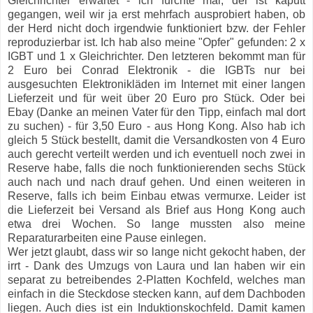
Gleichrichter erwartet - ich fürchte mal, der ist kaputt
gegangen, weil wir ja erst mehrfach ausprobiert haben, ob
der Herd nicht doch irgendwie funktioniert
bzw. der Fehler
reproduzierbar ist.
Ich hab also meine "Opfer" gefunden: 2 x
IGBT und 1 x Gleichrichter. Den letzteren bekommt man für
2 Euro bei Conrad Elektronik - die IGBTs nur bei
ausgesuchten Elektronikläden im Internet mit einer langen
Lieferzeit und für weit über 20 Euro pro Stück. Oder bei
Ebay (Danke an meinen Vater für den Tipp, einfach mal dort
zu suchen) - für 3,50 Euro - aus Hong Kong. Also hab ich
gleich 5 Stück bestellt, damit die Versandkosten von 4 Euro
auch gerecht verteilt werden und ich eventuell noch zwei in
Reserve habe, falls die noch funktionierenden sechs Stück
auch nach und nach drauf gehen. Und einen weiteren in
Reserve, falls ich beim Einbau etwas vermurxe. Leider ist
die Lieferzeit bei Versand als Brief aus Hong Kong auch
etwa drei Wochen. So lange mussten also meine
Reparaturarbeiten eine Pause einlegen.
Wer jetzt glaubt, dass wir so lange nicht gekocht haben, der
irrt - Dank des Umzugs von Laura und Ian haben wir ein
separat zu betreibendes 2-Platten Kochfeld, welches man
einfach in die Steckdose stecken kann, auf dem Dachboden
liegen. Auch dies ist ein Induktionskochfeld. Damit kamen