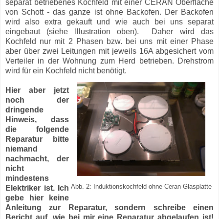
separat betriebenes Kochfeld mit einer CERAN Oberfläche
von Schott - das ganze ist ohne Backofen. Der Backofen
wird also extra gekauft und wie auch bei uns separat
eingebaut (siehe Illustration oben). Daher wird das
Kochfeld nur mit 2 Phasen bzw. bei uns mit einer Phase
aber über zwei Leitungen mit jeweils 16A abgesichert vom
Verteiler in der Wohnung zum Herd betrieben. Drehstrom
wird für ein Kochfeld nicht benötigt.
Hier aber jetzt
noch der
dringende
Hinweis, dass
die folgende
Reparatur bitte
niemand
nachmacht, der
nicht
mindestens
Abb. 2: Induktionskochfeld ohne Ceran-Glasplatte
Elektriker ist. Ich
gebe hier keine
Anleitung zur Reparatur, sondern schreibe einen
Bericht auf, wie bei mir eine Reparatur abgelaufen ist!